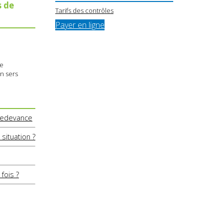
s de
Tarifs des contrôles
Payer en ligne
ue
en sers
 redevance
situation ?
fois ?