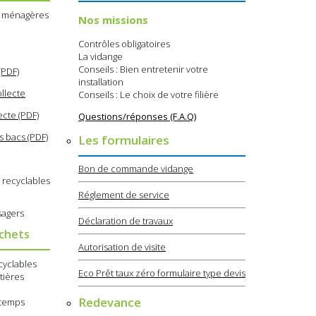
s ménagères
Nos missions
Contrôles obligatoires
La vidange
Conseils : Bien entretenir votre
(PDF)
installation
llecte
Conseils : Le choix de votre filière
ecte (PDF)
Questions/réponses (F.A.Q)
s bacs (PDF)
Les formulaires
Bon de commande vidange
 recyclables
Réglement de service
sagers
Déclaration de travaux
échets
Autorisation de visite
cyclables
Eco Prêt taux zéro formulaire type devis
tières
Redevance
e temps