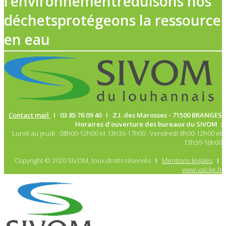
l’environnement
réduisons nos
déchets
protégeons la ressource
en eau
Contact mail
I 03 85 76 09 40 I Z.I. des Marosses -
71500 BRANGES
Horaires d’ouverture des bureaux du SIVOM :
Lundi au jeudi : 08h00-12h00 et 13h30-17h00 . Vendredi 8h00-12h00 et
13h30-16h00
Copyright © 2020 SIVOM, tous droits réservés
I
Mentions légales
I
www.valcke.fr