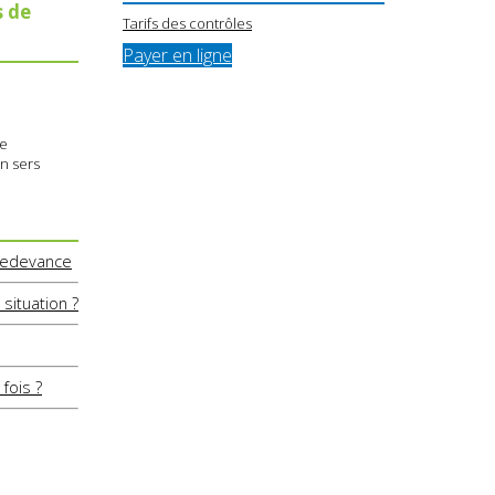
s de
Tarifs des contrôles
Payer en ligne
ue
en sers
 redevance
situation ?
fois ?