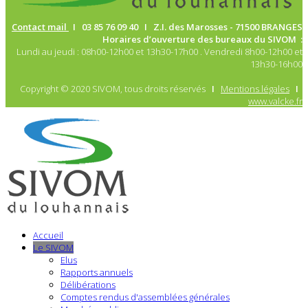
Contact mail
I 03 85 76 09 40 I Z.I. des Marosses -
71500 BRANGES
Horaires d’ouverture des bureaux du SIVOM :
Lundi au jeudi : 08h00-12h00 et 13h30-17h00 . Vendredi 8h00-12h00 et
13h30-16h00
Copyright © 2020 SIVOM, tous droits réservés
I
Mentions légales
I
www.valcke.fr
Accueil
Le SIVOM
Elus
Rapports annuels
Délibérations
Comptes rendus d'assemblées générales