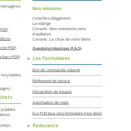
s ménagères
Nos missions
Contrôles obligatoires
La vidange
Conseils : Bien entretenir votre
(PDF)
installation
llecte
Conseils : Le choix de votre filière
ecte (PDF)
Questions/réponses (F.A.Q)
s bacs (PDF)
Les formulaires
Bon de commande vidange
 recyclables
Réglement de service
sagers
Déclaration de travaux
échets
Autorisation de visite
cyclables
Eco Prêt taux zéro formulaire type devis
tières
Redevance
e temps