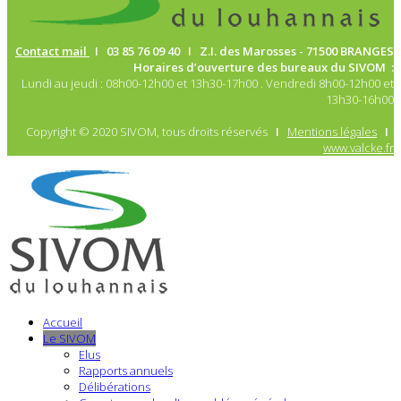
Contact mail
I 03 85 76 09 40 I Z.I. des Marosses -
71500 BRANGES
Horaires d’ouverture des bureaux du SIVOM :
Lundi au jeudi : 08h00-12h00 et 13h30-17h00 . Vendredi 8h00-12h00 et
13h30-16h00
Copyright © 2020 SIVOM, tous droits réservés
I
Mentions légales
I
www.valcke.fr
Accueil
Le SIVOM
Elus
Rapports annuels
Délibérations