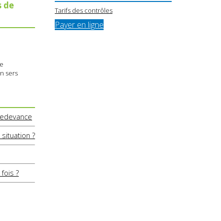
s de
Tarifs des contrôles
Payer en ligne
ue
en sers
 redevance
situation ?
fois ?