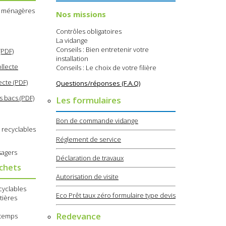
s ménagères
Nos missions
Contrôles obligatoires
La vidange
Conseils : Bien entretenir votre
(PDF)
installation
llecte
Conseils : Le choix de votre filière
ecte (PDF)
Questions/réponses (F.A.Q)
s bacs (PDF)
Les formulaires
Bon de commande vidange
 recyclables
Réglement de service
sagers
Déclaration de travaux
échets
Autorisation de visite
cyclables
Eco Prêt taux zéro formulaire type devis
tières
Redevance
e temps